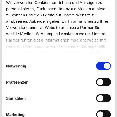
Wir verwenden Cookies, um Inhalte und Anzeigen zu
personalisieren, Funktionen für soziale Medien anbieten
von Hildegard Schäfer
zu können und die Zugriffe auf unsere Website zu
471 Seiten, gebunden
analysieren. Außerdem geben wir Informationen zu Ihrer
Drei Eichen Verlag, 1995
Verwendung unserer Website an unsere Partner für
ISBN 3-7699-0552-0
soziale Medien, Werbung und Analysen weiter. Unsere
Partner führen diese Informationen möglicherweise mit
weiteren Daten zusammen, die Sie ihnen bereitgestellt
haben oder die sie im Rahmen Ihrer Nutzung der Dienste
Nach dem Tod meines Vaters entwickelte sich
gesammelt haben.
Einwilligungsauswahl
meine mediale Begabung, welche die Grundlage
Notwendig
meiner spirituellen Tätigkeit bildet.
In den Jahren 2000/ 2001 absolvierte ich die
Präferenzen
Ausbildung zur Psychologischen Beraterin im
Therapeutischen Zentrum in Erlenbach.
Statistiken
Im Mai 2002 erhielt ich die Zulassung als
psychologische Beraterin nach dem
Marketing
Heilpraktikergesetz.