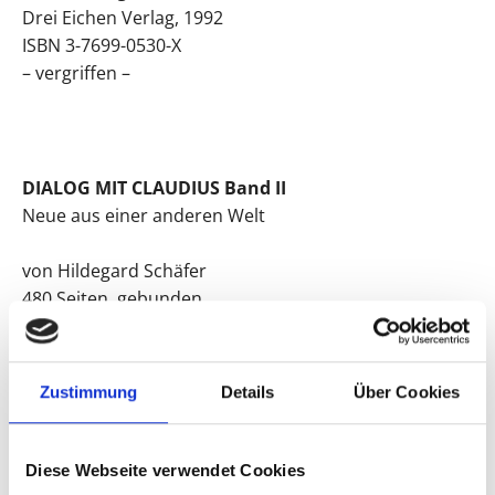
Drei Eichen Verlag, 1992
ISBN 3-7699-0530-X
– vergriffen –
DIALOG MIT CLAUDIUS Band II
Neue aus einer anderen Welt
von Hildegard Schäfer
480 Seiten, gebunden
Drei Eichen Verlag, 1993
ISBN 3-7699-0539-3
Zustimmung
Details
Über Cookies
DIALOG MIT CLAUDIUS Band III
Diese Webseite verwendet Cookies
Neue Jenseitskontakte