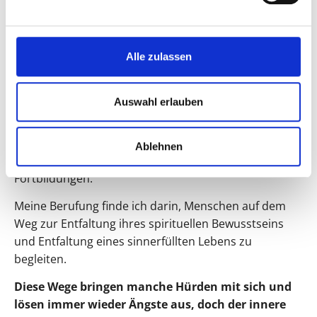
Die Ausbildung zur Astrologin, die ich mit der
erfolgreichen Prüfung beim DAV-Deutscher
Alle zulassen
Astrologenverband abgeschlossen habe, unterstützt
seit 2005 meine beratende Tätigkeit.
Auswahl erlauben
2012 wurde ich zur Rückführungsbegleiterin
ausgebildet.
Ablehnen
Seit 2018 befinde ich mich regelmäßig in Focusing-
Fortbildungen.
Meine Berufung finde ich darin, Menschen auf dem
Weg zur Entfaltung ihres spirituellen Bewusstseins
und Entfaltung eines sinnerfüllten Lebens zu
begleiten.
Diese Wege bringen manche Hürden mit sich und
lösen immer wieder Ängste aus, doch der innere